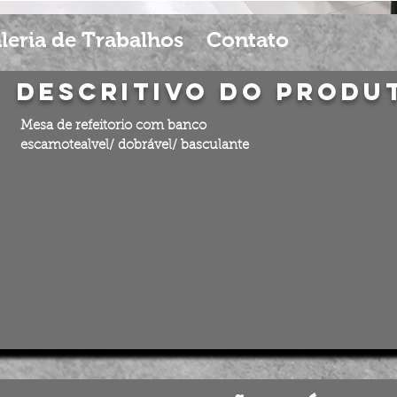
leria de Trabalhos
Contato
Descritivo do produ
Mesa de refeitorio com banco
escamotealvel/
dobrável/ basculante