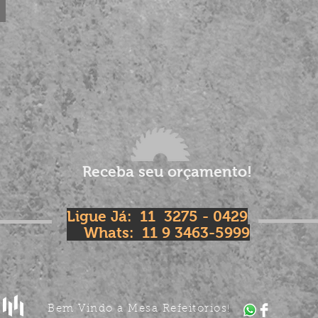
Receba seu orçamento!
Ligue Já: 11 3275 - 0429
Whats: 11 9 3463-5999
Bem Vindo a Mesa Refeitorios
!